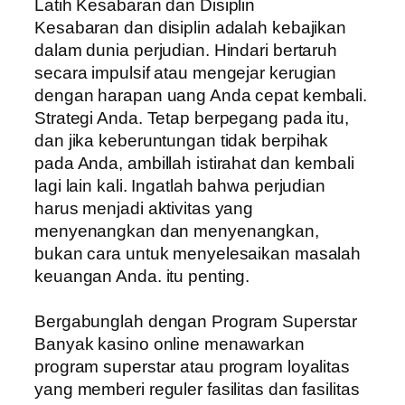
Latih Kesabaran dan Disiplin
Kesabaran dan disiplin adalah kebajikan
dalam dunia perjudian. Hindari bertaruh
secara impulsif atau mengejar kerugian
dengan harapan uang Anda cepat kembali.
Strategi Anda. Tetap berpegang pada itu,
dan jika keberuntungan tidak berpihak
pada Anda, ambillah istirahat dan kembali
lagi lain kali. Ingatlah bahwa perjudian
harus menjadi aktivitas yang
menyenangkan dan menyenangkan,
bukan cara untuk menyelesaikan masalah
keuangan Anda. itu penting.
Bergabunglah dengan Program Superstar
Banyak kasino online menawarkan
program superstar atau program loyalitas
yang memberi reguler fasilitas dan fasilitas