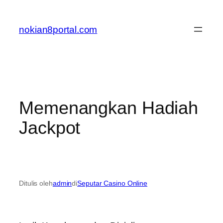
Lewati
ke
nokian8portal.com
konten
Memenangkan Hadiah
Jackpot
Ditulis oleh
admin
di
Seputar Casino Online