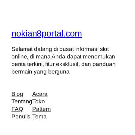
nokian8portal.com
Selamat datang di pusat informasi slot
online, di mana Anda dapat menemukan
berita terkini, fitur eksklusif, dan panduan
bermain yang berguna
Blog
Acara
Tentang
Toko
FAQ
Pattern
Penulis
Tema